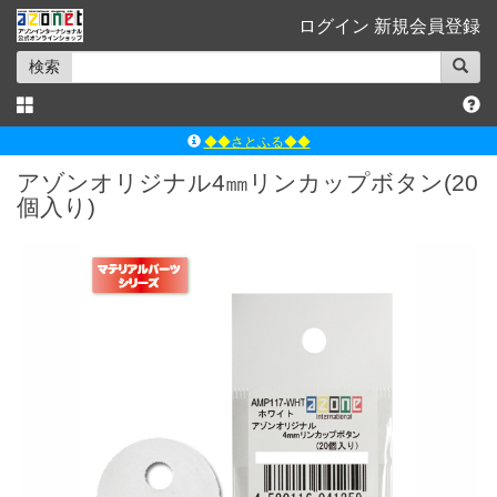
ログイン
新規会員登録
検索
◆◆さとふる◆◆
ｱｿﾞﾝﾚｰﾍﾞﾙｼｮｯﾌﾟ楽天市場店
アゾンオリジナル4㎜リンカップボタン(20
個入り)
アゾンダイレクトストア
ｱｿﾞﾝｵﾝﾗｲﾝｼｮｯﾌﾟX
よくあるご質問（Q&A）