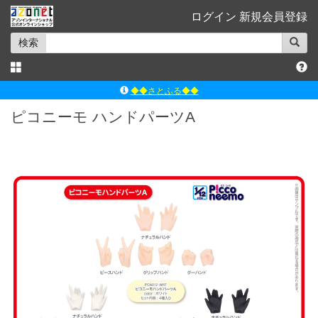
ログイン
新規会員登録
検索
◆◆さとふる◆◆
ｱｿﾞﾝﾚｰﾍﾞﾙｼｮｯﾌﾟ楽天市場店
ピコニーモ ハンドパーツA
アゾンダイレクトストア
ｱｿﾞﾝｵﾝﾗｲﾝｼｮｯﾌﾟX
よくあるご質問（Q&A）