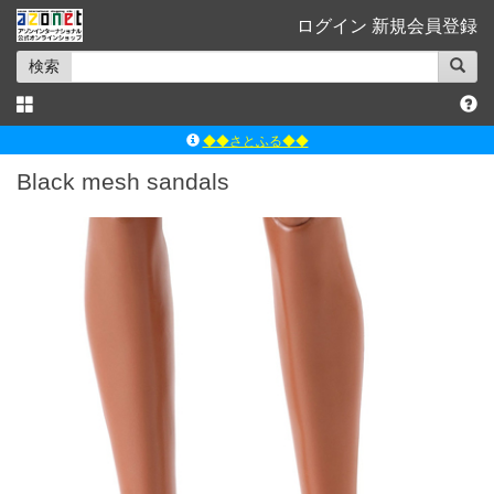
ログイン
新規会員登録
検索
◆◆さとふる◆◆
ｱｿﾞﾝﾚｰﾍﾞﾙｼｮｯﾌﾟ楽天市場店
Black mesh sandals
アゾンダイレクトストア
ｱｿﾞﾝｵﾝﾗｲﾝｼｮｯﾌﾟX
よくあるご質問（Q&A）