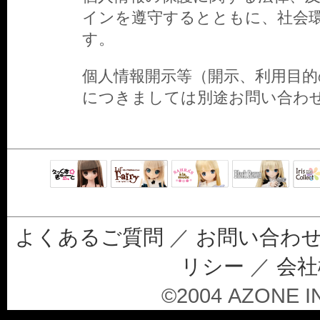
インを遵守するとともに、社会
す。
個人情報開示等（開示、利用目的
につきましては別途お問い合わ
Black Raven
IrisC
えっくすきゅ
リルフェアリ
サアラズアラ
ーと
ー
モード
よくあるご質問
／
お問い合わ
リシー
／
会社
©2004 AZONE IN