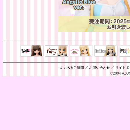
Black Raven
IrisC
えっくすきゅ
リルフェアリ
サアラズアラ
ーと
ー
モード
よくあるご質問
／
お問い合わせ
／
サイトポ
©2004 AZON