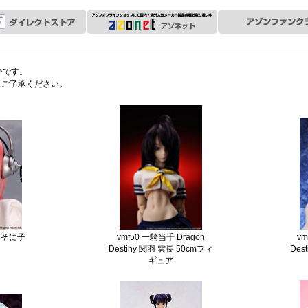
介です。
。ご了承ください。
ーそに子
vmf50 一騎当千 Dragon
vm
Destiny 関羽 雲長 50cmフィ
Des
ギュア