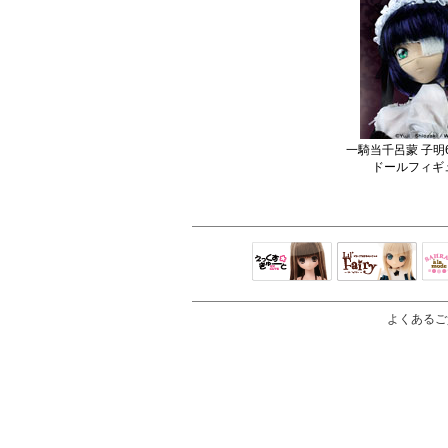
一騎当千呂蒙 子明
ドールフィギ
えっくすきゅ
リルフェアリ
サ
ーと
ー
よくあるご