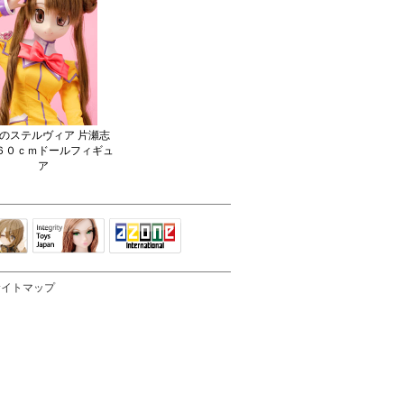
のステルヴィア 片瀬志
６０ｃｍドールフィギュ
ア
Integrity Toys
トリリ
アゾンTOP
Japan
サイトマップ