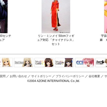
60センチ
宇宙
リン・ミンメイ 50cmフィギ
ュア
麻 
ュア対応 「チャイナドレス」
セット
Black Raven
IrisCollect
ELLEN
アラズアラ
キャラクター
アサル
モード
ドール
ィ
質問
／
お問い合わせ
／
サイトポリシー
／
プライバシーポリシー
／
会社概要
／
©2004 AZONE INTERNATIONAL Co.,ltd.