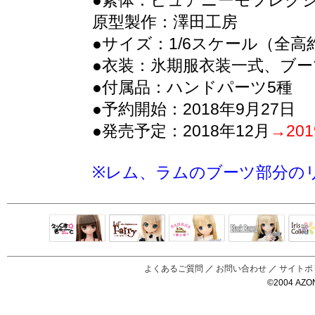
●素体：ピュアニーモフレクシ
原型製作：澤田工房
●サイズ：1/6スケール（全高約
●衣装：氷期服衣装一式、ブ
●付属品：ハンドパーツ5種
●予約開始：2018年9月27日
●発売予定：2018年12月
→20
※レム、ラムのブーツ部分の
Black Raven
IrisC
えっくすきゅ
リルフェアリ
サアラズアラ
ーと
ー
モード
よくあるご質問
／
お問い合わせ
／
サイトポ
©2004 AZON