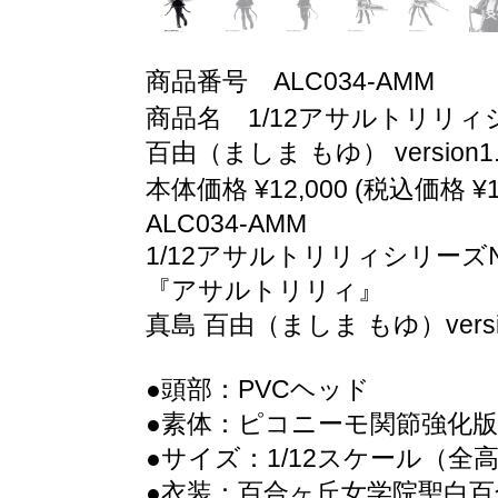
商品番号 ALC034-AMM
商品名 1/12アサルトリリィシ
百由（ましま もゆ） version1.
本体価格 ¥12,000 (税込価格 ¥13
ALC034-AMM
1/12アサルトリリィシリーズ№
『アサルトリリィ』
真島 百由（ましま もゆ）versio
●頭部：PVCヘッド
●素体：ピコニーモ関節強化版
●サイズ：1/12スケール（全
●衣装：百合ヶ丘女学院聖白