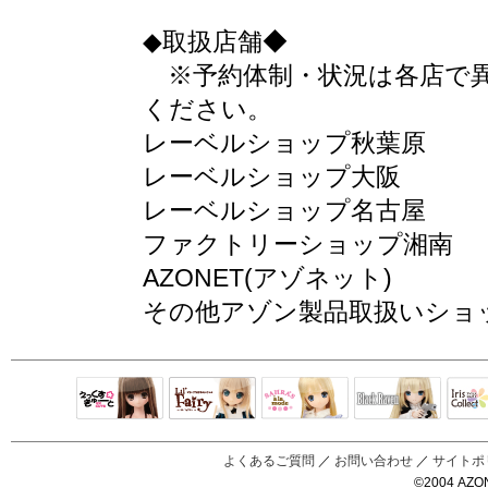
◆取扱店舗◆
※予約体制・状況は各店で異
ください。
レーベルショップ秋葉原
レーベルショップ大阪
レーベルショップ名古屋
ファクトリーショップ湘南
AZONET(アゾネット)
その他アゾン製品取扱いショ
Black Raven
IrisC
えっくすきゅ
リルフェアリ
サアラズアラ
ーと
ー
モード
よくあるご質問
／
お問い合わせ
／
サイトポ
©2004 AZON