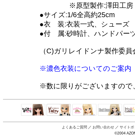
※原型製作:澤田工房
●サイズ:1/6全高約25cm
●衣 装:衣装一式、シューズ
●付 属:砂時計、ハンドパー
（C)ガリレイドンナ製作委員
※濃色衣装についてのご案内
※数に限りがございますので
Black Raven
IrisC
えっくすきゅ
リルフェアリ
サアラズアラ
ーと
ー
モード
よくあるご質問
／
お問い合わせ
／
サイトポ
©2004 AZON