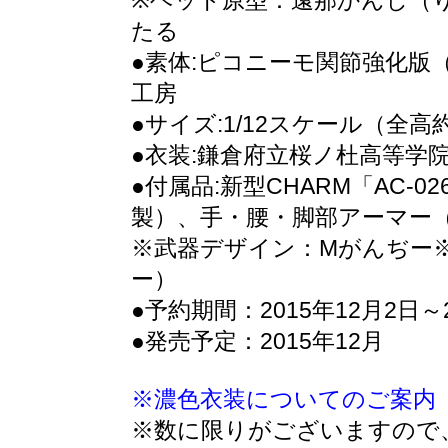
※ヘッド原型：遠那かんし（
たる
●素体:ピコニーモ関節強化版
工房
●サイズ:1/12スケール（全高約
●衣装:鎌倉府立桜ノ杜高等学
●付属品:新型CHARM「AC-
製）、手・腰・脚部アーマー（
※武器デザイン：Mがんぢー
ー）
●予約期間：2015年12月2日～2
●発売予定：2015年12月
※濃色衣装についてのご案内
※数に限りがございますので