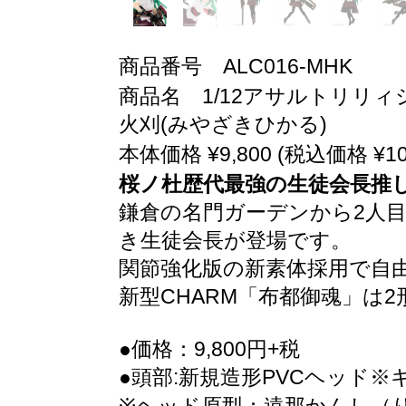
商品番号 ALC016-MHK
商品名 1/12アサルトリリィシ
火刈(みやざきひかる)
本体価格 ¥9,800 (税込価格 ¥10,
桜ノ杜歴代最強の生徒会長推
鎌倉の名門ガーデンから2人
き生徒会長が登場です。
関節強化版の新素体採用で自
新型CHARM「布都御魂」は
●価格：9,800円+税
●頭部:新規造形PVCヘッド