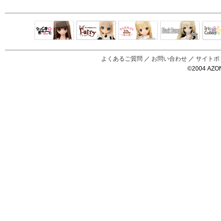
Black Raven
IrisC
えっくすきゅ
リルフェアリ
サアラズアラ
ーと
ー
モード
よくあるご質問
／
お問い合わせ
／
サイトポ
©2004 AZON