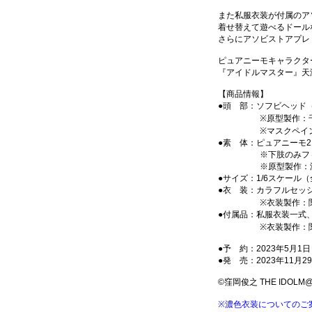
また私服衣装が付属のア
着せ替えて遊べるドール
さらにアソビストアプレ
ピュアニーモキャラクター
『アイドルマスター』天
【商品情報】
●頭 部：ソフビヘッド
※原型製作：千鶴
※マスクペイント・
●素 体：ピュアニーモ2
※下肢のみフィー
※原型製作：澤
●サイズ：1/6スケール（
●衣 装：カラフルセッ
※衣装製作：関
●付属品：私服衣装一式
※衣装製作：関
●予 約：2023年5月1
●発 売：2023年11月
©窪岡俊之 THE IDOLM@STE
※濃色衣装についてのご