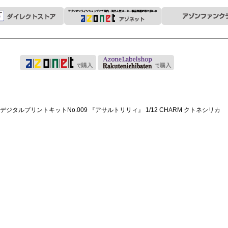
DデジタルプリントキットNo.009 『アサルトリリィ』 1/12 CHARM クトネシリカ