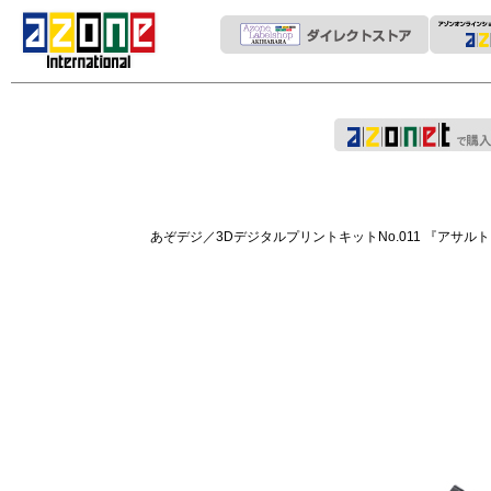
あぞデジ／3DデジタルプリントキットNo.011 『アサルトリリィ 