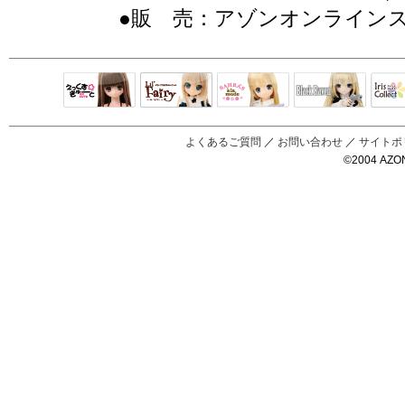
●販 売：アゾンオンライン
Black Raven
IrisC
えっくすきゅ
リルフェアリ
サアラズアラ
ーと
ー
モード
よくあるご質問
／
お問い合わせ
／
サイトポ
©2004 AZON