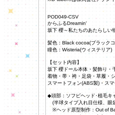
POD049-CSV
からふるDreamin’
坂下 櫻～私たちのあたらしい物
髪色：Black cocoa(ブラック
瞳色：Wisteria(ウィステリア)
【セット内容】
坂下 櫻ドール本体・髪飾り・
着物・帯・袴・足袋・草履・
スマートフォン(ABS製)・ス
◆頭部：ソフビヘッド･植毛キ
(半球タイプ入れ目仕様、眼袋
※ヘッド原型制作：Out of Ba