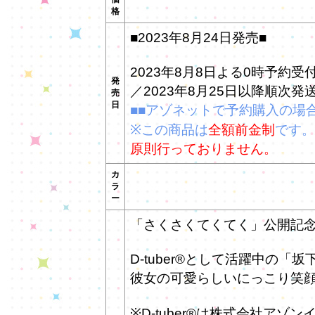
格
■2023年8月24日発売■
2023年8月8日よる0時予約
発
／2023年8月25日以降順次発
売
日
■■アゾネットで予約購入の場合
※この商品は
全額前金制
です。
原則行っておりません。
カ
ラ
ー
「さくさくてくてく」公開記
D-tuber®として活躍中の「坂
彼女の可愛らしいにっこり笑顔を再
※D-tuber®は株式会社ア