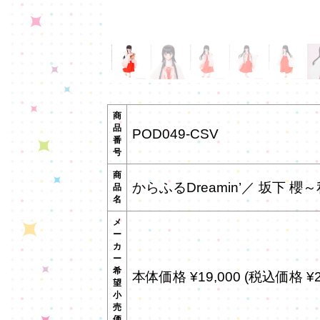
商
品
POD049-CSV
番
号
商
からふるDreamin’／ 坂下 
品
名
メ
ー
カ
ー
希
本体価格 ¥19,000 (税込価格 ¥20
望
小
売
価