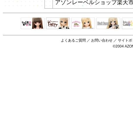
アゾンレーベルショップ楽天
Black Raven
IrisC
えっくすきゅ
リルフェアリ
サアラズアラ
ーと
ー
モード
よくあるご質問
／
お問い合わせ
／
サイトポ
©2004 AZON