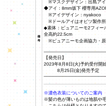
※マスクデザイン：出島アイ
◆アイ：8mm坂下 櫻専用AZ
※アイデザイン：nyakoco
※ドールアイはオビツ製作所
◆素体：ピュアニーモ2フィール 
全高約22.5cm
備
※ピュアニーモ企画協力・原型
考
—————————————
【発売日】
2023年8月8日(火)予約受付開
8月25日(金)発売予定
—————————————
※濃色衣装についてのご案内
※髪の色が薄いものは地肌や
こちらは仕様となりますので