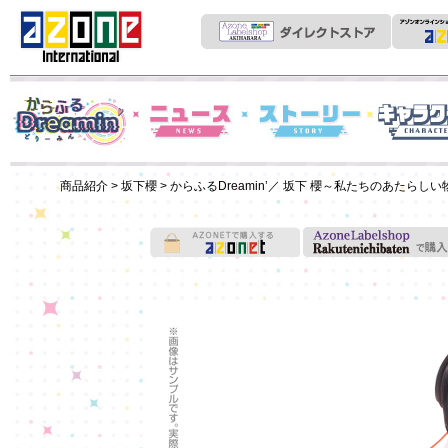
News
からふるDreamin'
ストーリー
キャラクター
商品紹介
>
坂下櫻
> からふるDreamin’／ 坂下 櫻～私たちのあたらしい