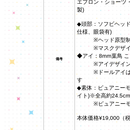
エプロン・ショーツ
製)
◆頭部：ソフビヘッド
仕様、眼袋有)
※ヘッド原型制作:Ou
※マスクデザイン
◆アイ：8mm葉鳥 
備考
※アイデザイン：n
※ドールアイはオ
す
◆素体：ピュアニーモ2
イト)※全高約24.5c
※ピュアニーモ企画
本体価格¥19,000（税