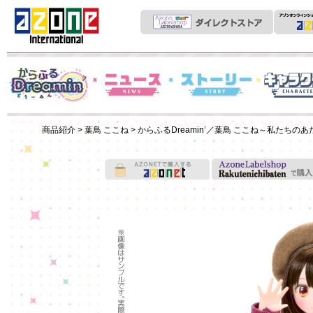
News
からふるDreamin'
ストーリー
キャラクター
商品紹介
>
葉鳥 ここね
> からふるDreamin’／葉鳥 ここね～私たち