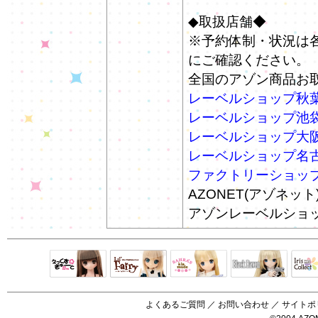
◆取扱店舗◆
※予約体制・状況は
にご確認ください。
全国のアゾン商品お
レーベルショップ秋
レーベルショップ池
レーベルショップ大
レーベルショップ名
ファクトリーショッ
AZONET(アゾネット
アゾンレーベルショ
Black Raven
IrisC
えっくすきゅ
リルフェアリ
サアラズアラ
ーと
ー
モード
よくあるご質問
／
お問い合わせ
／
サイトポ