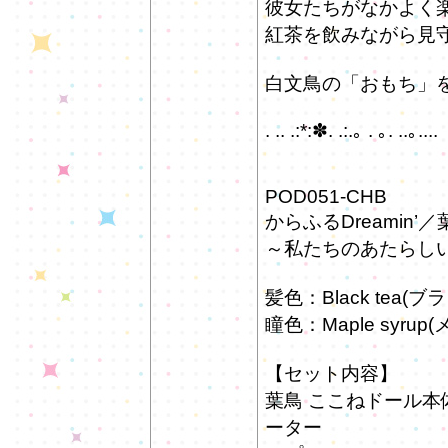
彼女たちがなかよく
紅茶を飲みながら見
白文鳥の「おもち」
. .. .:*:✽. .:.｡ . ｡. ..｡....
POD051-CHB
からふるDreamin’
～私たちのあたらしい
髪色：Black tea(
瞳色：Maple syru
【セット内容】
葉鳥 ここねドール
ーター