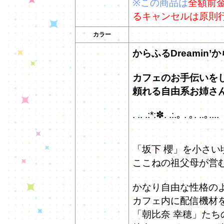
※この商品は
全額前
るキャンセルは原則
カラー
からふるDreamin
カフェのお手伝いを
頼れる自由系お姉さ
. .. .:*:✽. .:.｡ . ｡. ..｡....
「坂下 櫻」を小さ
ここねの祖父母が営
かなり自由な性格の
カフェ内に配信機材
「朝比奈 幸穂」た