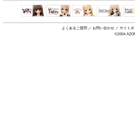
Black Raven
IrisC
えっくすきゅ
リルフェアリ
サアラズアラ
ーと
ー
モード
よくあるご質問
／
お問い合わせ
／
サイトポ
©2004 AZON