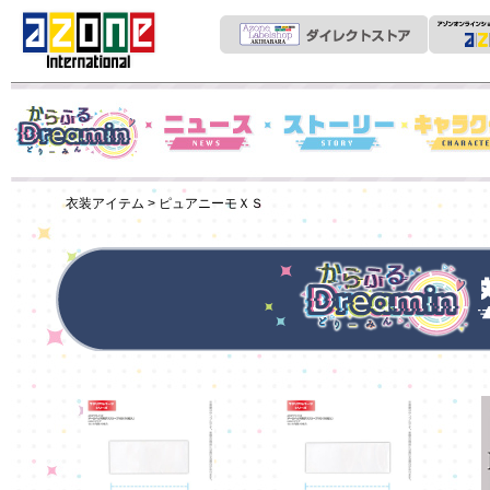
News
からふるDreamin'
ストーリー
キャラクター
衣装アイテム
> ピュアニーモＸＳ