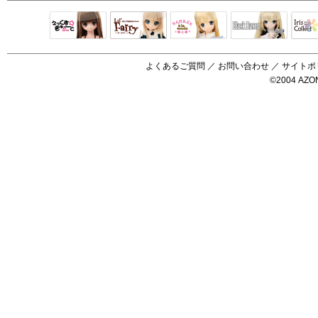
Black Raven
IrisC
えっくすきゅ
リルフェアリ
サアラズアラ
ーと
ー
モード
よくあるご質問
／
お問い合わせ
／
サイトポ
©2004 AZON