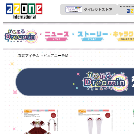
News
からふるDreamin'
ストーリー
キャラクター
衣装アイテム
> ピュアニーモＭ