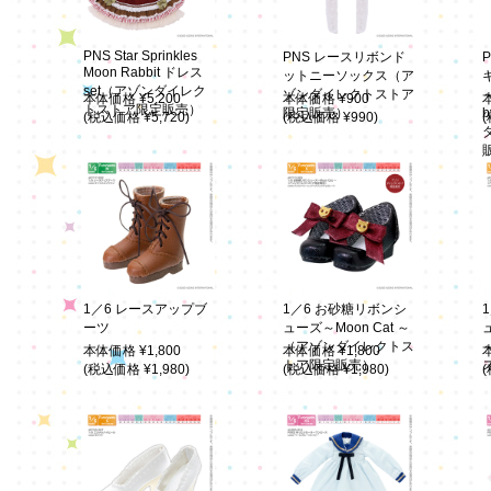
PNS Star Sprinkles
PNS レースリボンド
Moon Rabbit ドレス
ットニーソックス（ア
set（アゾンダイレク
ゾンダイレクトストア
～
本体価格 ¥5,200
本体価格 ¥900
トストア限定販売）
限定販売）
b
(税込価格 ¥5,720)
(税込価格 ¥990)
(
1／6 レースアップブ
1／6 お砂糖リボンシ
ーツ
ューズ～Moon Cat ～
ュ
（アゾンダイレクトス
本体価格 ¥1,800
本体価格 ¥1,800
トア限定販売）
(税込価格 ¥1,980)
(税込価格 ¥1,980)
(