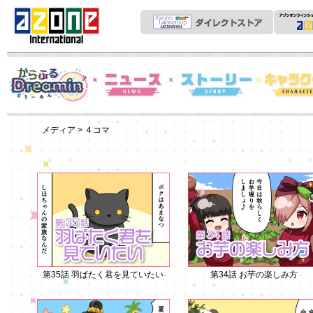
News
からふるDreamin'
ストーリー
キャラクター
メディア
> ４コマ
第35話 羽ばたく君を見ていたい
第34話 お芋の楽しみ方