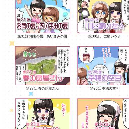
第31話 湘南の夏、あいまみの夏
第30話 川に願いを☆
第27話 春の扇屋さん
第26話 幸穂の空耳