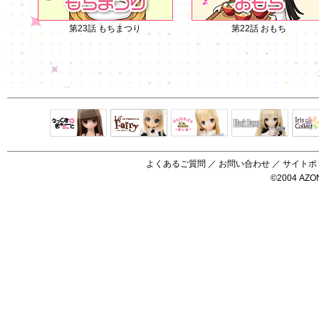
第23話 もちまつり
第22話 おもち
Black Raven
IrisC
えっくすきゅ
リルフェアリ
サアラズアラ
ーと
ー
モード
よくあるご質問
／
お問い合わせ
／
サイトポ
©2004 AZON