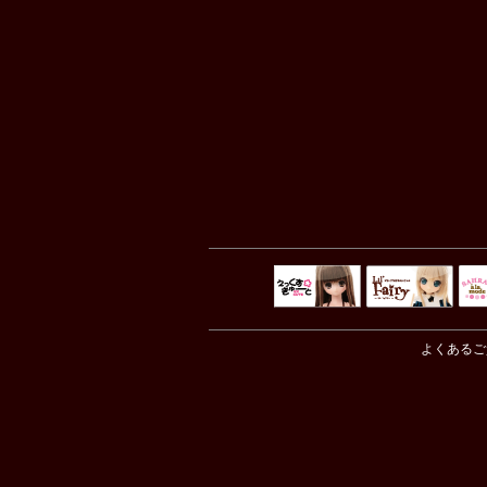
えっくすきゅ
リルフェアリ
サ
ーと
ー
よくあるご