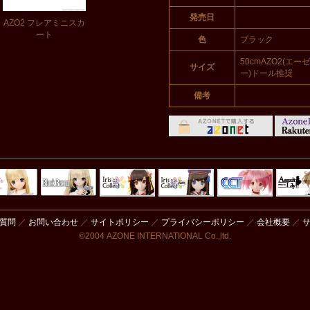
発売日
AZO2 フレアミニスカ
ート
色
ブラック
50cmAZO2(エ
サイズ
ー)ドール推奨
備考
Black Raven
IrisCollect
ELLEN
アラズアラ
キャラクター
アサル
モード
ドール
ィ
質問
／
お問い合わせ
／
サイトポリシー
／
プライバシーポリシー
／
会社概要
／
©2004 AZONE INTERNATIONAL Co.,ltd.