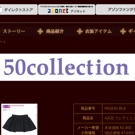
ーリー
商品紹介
衣装アイテム
ギャラリ
カート
商品番号
FAO242-BLK
商品名
AZO2 フレアミ
メーカー希望
本体価格 ¥2,400
小売価格
(税込価格 ¥2,640)