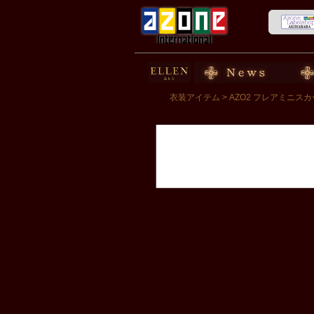
50cm doll
News
スト
衣装アイテム
> AZO2 フレアミニス