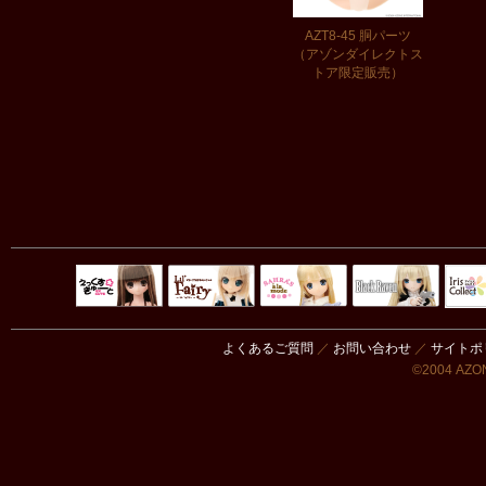
AZT8-45 胴パーツ
（アゾンダイレクトス
トア限定販売）
Black Raven
IrisC
えっくすきゅ
リルフェアリ
サアラズアラ
ーと
ー
モード
よくあるご質問
／
お問い合わせ
／
サイトポ
©2004 AZON