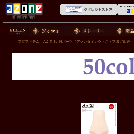
50cm doll
News
ストーリー
商品紹介
衣装アイテム
> AZT8-45 胴パーツ（アゾンダイレクトストア限定販売）