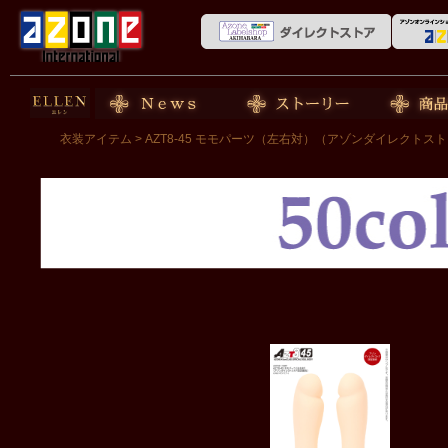
50cm doll
News
ストーリー
商品紹介
衣装アイテム
> AZT8-45 モモパーツ（左右対）（アゾンダイレクトス