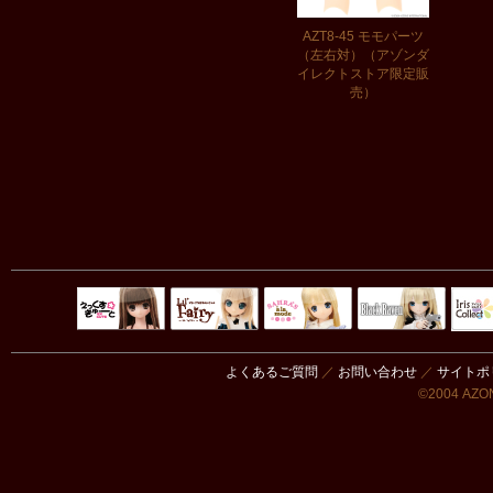
AZT8-45 モモパーツ
（左右対）（アゾンダ
イレクトストア限定販
売）
Black Raven
IrisC
えっくすきゅ
リルフェアリ
サアラズアラ
ーと
ー
モード
よくあるご質問
／
お問い合わせ
／
サイトポ
©2004 AZON