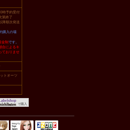
る0時予約受付
次第終了
日以降順次発送
予約購入の場
前金制
です。
都合によるキ
っておりませ
ン
ーゼットオーツ