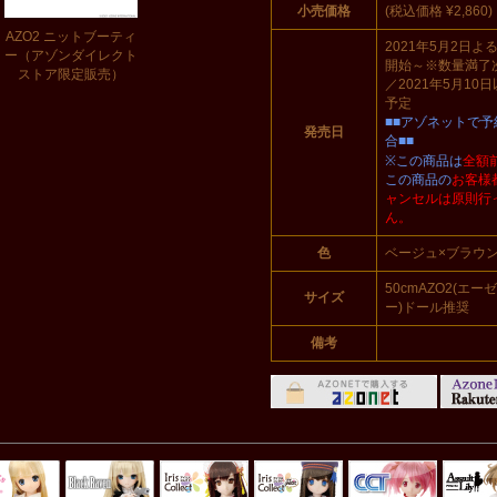
小売価格
(税込価格 ¥2,860)
AZO2 ニットブーティ
2021年5月2日よ
ー（アゾンダイレクト
開始～※数量満了
ストア限定販売）
／2021年5月10
予定
■■アゾネットで
発売日
合■■
※この商品は
全額
この商品の
お客様
ャンセルは原則行
ん。
色
ベージュ×ブラウ
50cmAZO2(エ
サイズ
ー)ドール推奨
備考