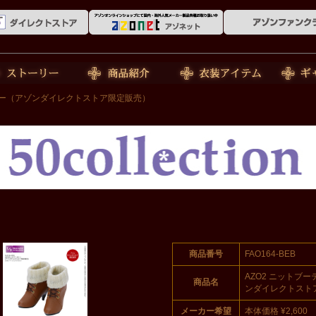
ーリー
商品紹介
衣装アイテム
ギャラリ
ティー（アゾンダイレクトストア限定販売）
商品番号
FAO164-BEB
AZO2 ニットブ
商品名
ンダイレクトスト
メーカー希望
本体価格 ¥2,600