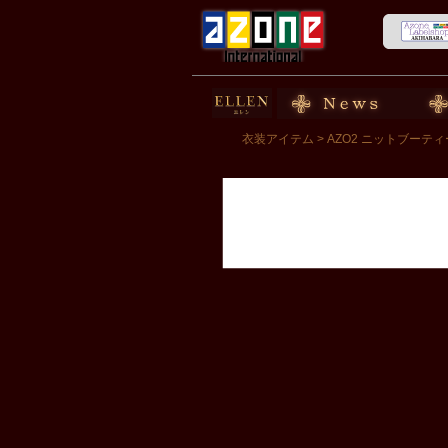
50cm doll
News
スト
衣装アイテム
> AZO2 ニットブー