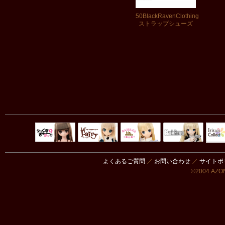
50BlackRavenClothing
ストラップシューズ
Black Raven
IrisC
えっくすきゅ
リルフェアリ
サアラズアラ
ーと
ー
モード
よくあるご質問
／
お問い合わせ
／
サイトポ
©2004 AZON