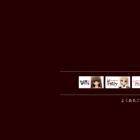
えっくすきゅ
リルフェアリ
サ
ーと
ー
よくあるご