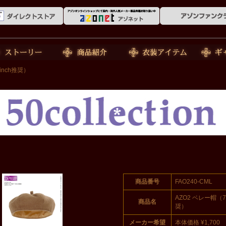
ーリー
商品紹介
衣装アイテム
ギャラリ
inch推奨）
商品番号
FAO240-CML
AZO2 ベレー帽（7
商品名
奨）
メーカー希望
本体価格 ¥1,700