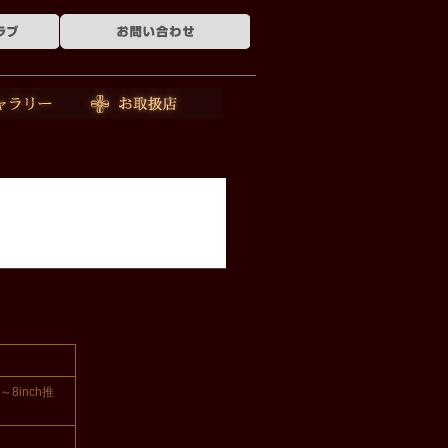
ー
お取扱店
～8inch推