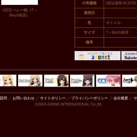
小売価格
(税込価格 ¥1,870)
AZO2 ベレー帽（7～
発売日
8inch推奨）
色
キャメル
サイズ
7～8inch推奨
備考
Black Raven
IrisCollect
ELLEN
アラズアラ
キャラクター
アサル
モード
ドール
ィ
質問
／
お問い合わせ
／
サイトポリシー
／
プライバシーポリシー
／
会社概要
／
©2004 AZONE INTERNATIONAL Co.,ltd.