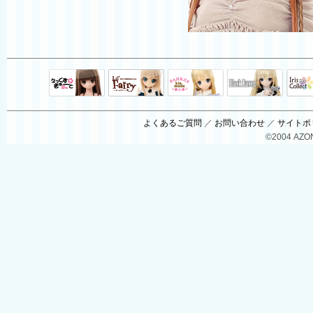
Black Raven
IrisC
えっくすきゅ
リルフェアリ
サアラズアラ
ーと
ー
モード
よくあるご質問
／
お問い合わせ
／
サイトポ
©2004 AZON