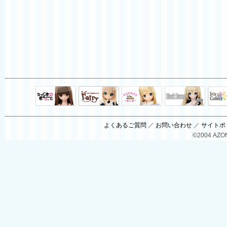
Black Raven
IrisC
えっくすきゅ
リルフェアリ
サアラズアラ
ーと
ー
モード
よくあるご質問
／
お問い合わせ
／
サイトポ
©2004 AZON