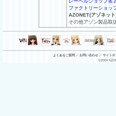
レーベルショップ名
ファクトリーショッ
AZONET(アゾネット
その他アゾン製品取
Black Raven
IrisC
えっくすきゅ
リルフェアリ
サアラズアラ
ーと
ー
モード
よくあるご質問
／
お問い合わせ
／
サイトポ
©2004 AZON