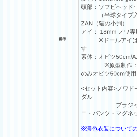
頭部：ソフビヘッド
（半球タイプ入れ
ZAN（猫の小判）
アイ： 18mm ノワ
備考
※ドールアイはオ
す
素体：オビツ50cm/
※原型制作：鬼山
のみオビツ50cm使用
<セット内容>ノワ
ダル
ブラジャー・シ
ニ・パンツ・マグネッ
※濃色衣装について