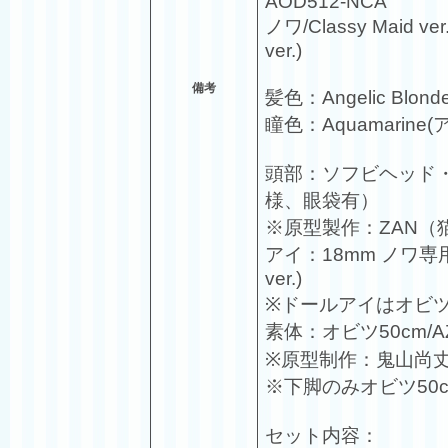
AOD512-NCA
ノワ/Classy Maid ve
ver.)
備考
髪色：Angelic Bl
瞳色：Aquamarine
頭部：ソフビヘッド
様、眼袋有）
※原型製作：ZAN（
アイ：18mm ノワ専
ver.)
※ドールアイはオビ
素体：オビツ50cm/
※原型制作：鬼山尚丈
※下脚のみオビツ50
セット内容：