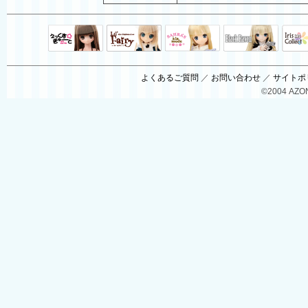
Black Raven
IrisC
えっくすきゅ
リルフェアリ
サアラズアラ
ーと
ー
モード
よくあるご質問
／
お問い合わせ
／
サイトポ
©2004 AZON