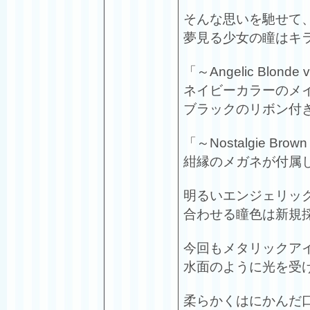
そんな思いを馳せて
夢見る少女の瞳はキ
「～Angelic Blonde
ネイビーカラーのメ
ブラックのリボン付
「～Nostalgie Br
紺縁のメガネが付属
明るいエンジェリッ
合わせる瞳色は新規
今回もメタリックア
水面のように光を受
柔らかくはにかんだ