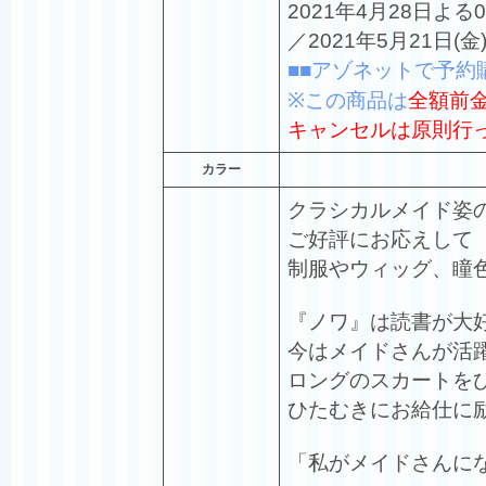
2021年4月28日
／2021年5月21日(
■■アゾネットで予約
※この商品は
全額前
キャンセルは原則行
カラー
クラシカルメイド姿の「ノ
ご好評にお応えして
制服やウィッグ、瞳色が
『ノワ』は読書が大
今はメイドさんが活
ロングのスカートを
ひたむきにお給仕に
「私がメイドさんに