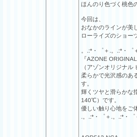
ほんのり色づく桃色
今回は、
おなかのラインが美
ローライズのショー
。.:*・゜＋.。.:*・゜
『AZONE ORIGINAL 
（アゾンオリジナル
柔らかで光沢感のあ
す。
輝くツヤと滑らかな
140℃）です。
優しい触り心地をご
.。.:*・゜＋.。.:*・