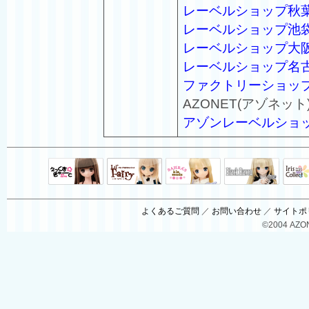
レーベルショップ秋
レーベルショップ池
レーベルショップ大
レーベルショップ名
ファクトリーショッ
AZONET(アゾネット
アゾンレーベルショ
Black Raven
IrisC
えっくすきゅ
リルフェアリ
サアラズアラ
ーと
ー
モード
よくあるご質問
／
お問い合わせ
／
サイトポ
©2004 AZON