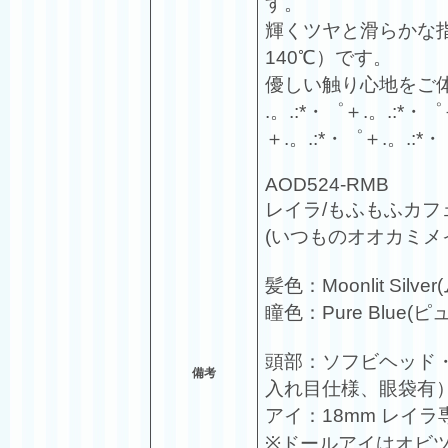
す。
輝くツヤと滑らかな
140℃）です。
優しい触り心地をご
.。.:*・゜＋.。.:*・゜
＋.。.:*・゜＋.。.:*・
AOD524-RMB
レイラ/もふもふカフ
(いつものオオカミメイド
髪色：Moonlit Sil
瞳色：Pure Blue(
頭部：ソフビヘッド・ウ
備考
入れ目仕様、眼袋有
アイ：18mm レイラ
※ドールアイはオビ