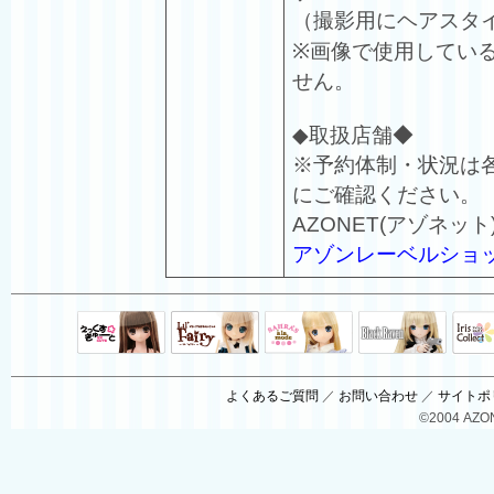
（撮影用にヘアスタ
※画像で使用してい
せん。
◆取扱店舗◆
※予約体制・状況は
にご確認ください。
AZONET(アゾネット
アゾンレーベルショ
Black Raven
IrisC
えっくすきゅ
リルフェアリ
サアラズアラ
ーと
ー
モード
よくあるご質問
／
お問い合わせ
／
サイトポ
©2004 AZON