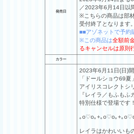
／2023年6月14日
発売日
※こちらの商品は部
受付終了となります
■■アゾネットで予約
※この商品は
全額前
るキャンセルは原則
カラー
2023年6月11日(日)
「ドールショウ69夏
アイリスコレクトシ
『レイラ／もふもふ
特別仕様で登場です
｡o♡o｡+｡o♡o｡+｡o♡
レイラはかわいいも