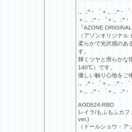
.。.:*・゜＋.。.:*・゜
＋.。.:*・゜＋.。.:*・
『AZONE ORIGINAL 
（アゾンオリジナル
柔らかで光沢感のあ
す。
輝くツヤと滑らかな
140℃）です。
優しい触り心地をご
.。.:*・゜＋.。.:*・゜
＋.。.:*・゜＋.。.:*・
AOD524-RBD
レイラ/もふもふカフ
ver.)
（ドールショウ・ア