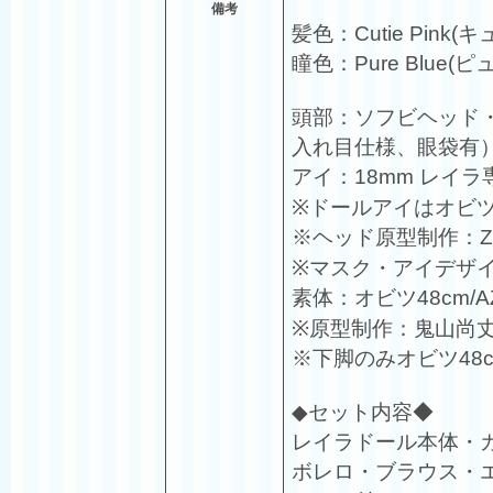
備考
髪色：Cutie Pink
瞳色：Pure Blue(
頭部：ソフビヘッド・ウ
入れ目仕様、眼袋有
アイ：18mm レイラ
※ドールアイはオビ
※ヘッド原型制作：Z
※マスク・アイデザ
素体：オビツ48cm/
※原型制作：鬼山尚丈
※下脚のみオビツ48
◆セット内容◆
レイラドール本体・
ボレロ・ブラウス・