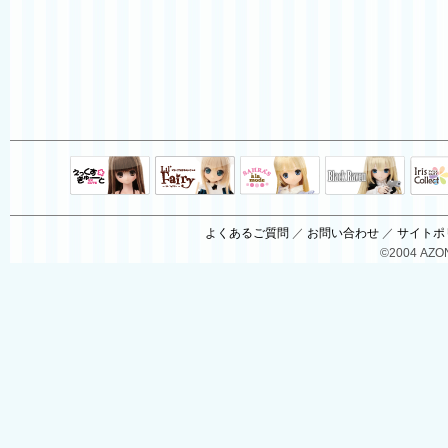
Black Raven
IrisC
えっくすきゅ
リルフェアリ
サアラズアラ
ーと
ー
モード
よくあるご質問
／
お問い合わせ
／
サイトポ
©2004 AZON