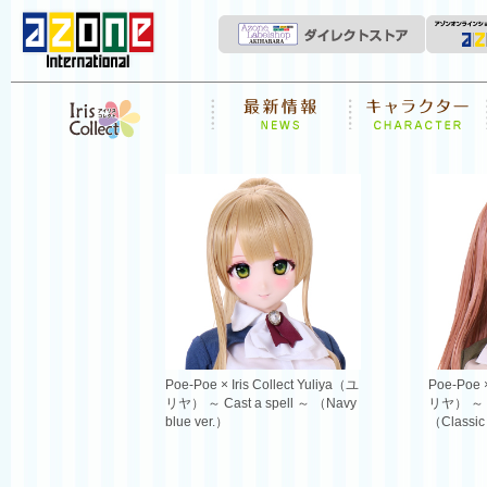
News
キャラクター
Iris Collect
Poe-Poe × Iris Collect Yuliya（ユ
Poe-Poe ×
リヤ） ～ Cast a spell ～ （Navy
リヤ） ～ Ca
blue ver.）
（Classic 