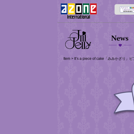
kikipop
News
Item
> It’s a piece of cake「みみ