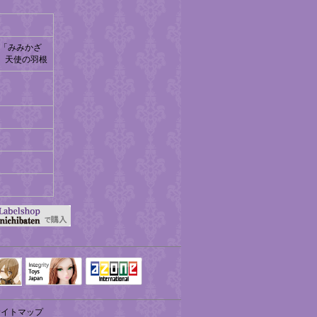
 cake「みみかざ
 天使の羽根
Integrity Toys
トリリ
アゾンTOP
Japan
サイトマップ