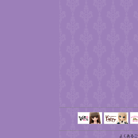
えっくすきゅ
リルフェアリ
サ
ーと
ー
よくあるご