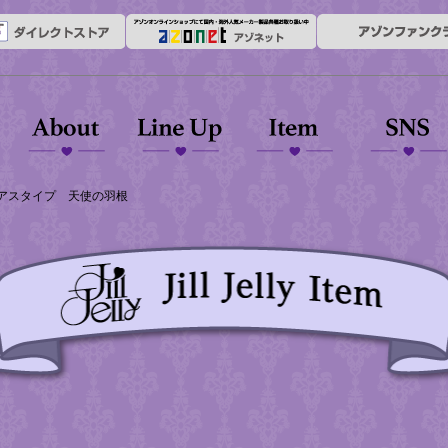
About
Line up
Outfit
Garally
かざり」ピアスタイプ 天使の羽根