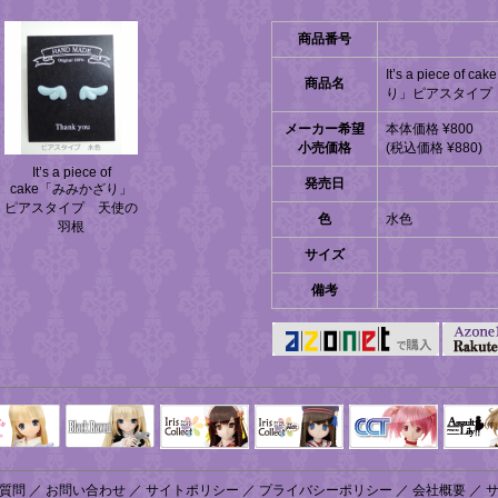
商品番号
It’s a piece of
商品名
り」ピアスタイプ
メーカー希望
本体価格 ¥800
小売価格
(税込価格 ¥880)
It’s a piece of
発売日
cake「みみかざり」
ピアスタイプ 天使の
色
水色
羽根
サイズ
備考
Black Raven
IrisCollect
ELLEN
アラズアラ
キャラクター
アサル
モード
ドール
ィ
質問
／
お問い合わせ
／
サイトポリシー
／
プライバシーポリシー
／
会社概要
／