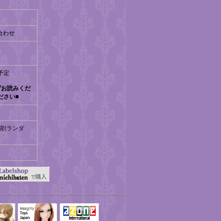
め合わせ
始予定
ずお読みくだ
ださい■
貨(ランダ