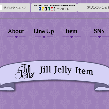
About
Line up
Outfit
Garally