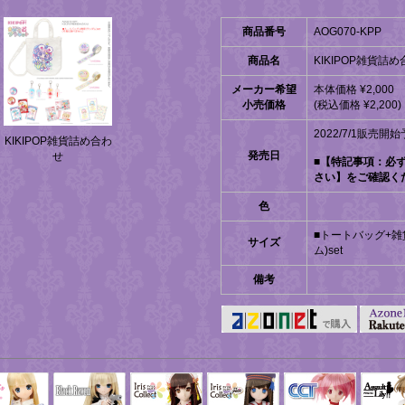
商品番号
AOG070-KPP
商品名
KIKIPOP雑貨詰
メーカー希望
本体価格 ¥2,000
小売価格
(税込価格 ¥2,200)
2022/7/1販売開
KIKIPOP雑貨詰め合わ
発売日
せ
■【特記事項：必
さい】をご確認く
色
■トートバッグ+雑
サイズ
ム)set
備考