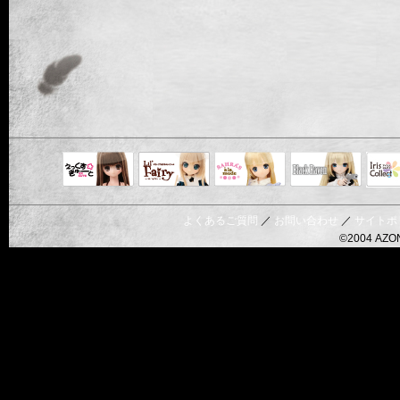
Black Raven
IrisC
えっくすきゅ
リルフェアリ
サアラズアラ
ーと
ー
モード
よくあるご質問
／
お問い合わせ
／
サイトポ
©2004 AZON