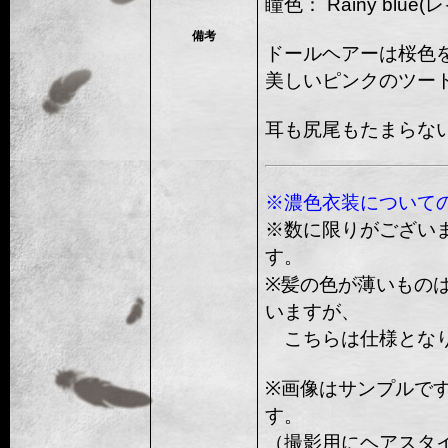
瞳色： Rainy blue
備考
ドールヘアーは桜色
美しいピンクのツー
耳も尻尾もたまらな
※濃色衣装について
※数に限りがござい
す。
※髪の色が薄いもの
いますが、
こちらは仕様となり
※画像はサンプルで
す。
（撮影用にヘアスタ