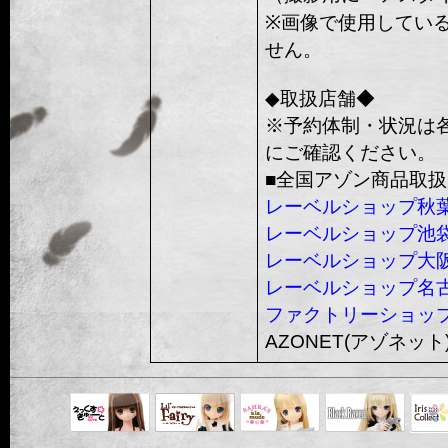
※画像で使用してい
せん。
◆取扱店舗◆
※予約体制・状況は
にご確認ください。
■全国アゾン商品取
レーベルショップ秋
レーベルショップ池
レーベルショップ大
レーベルショップ名
ファクトリーショッ
AZONET(アゾネット
Black Raven
IrisC
えっくすきゅ
リルフェアリ
サアラズアラ