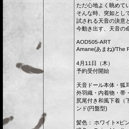
ただ心地よく眺めて
そんな時、突如とし
試される天音の決意
今動き出す、天音の
AOD505-ART
Amane(あまね)/The 
4月11日（木）
予約受付開始
天音ドール本体・狐耳
外羽織・内着物・帯
尻尾付き和風下着（
ンド(円盤型)
髪色： ホワイト×ピ