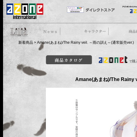
50cm doll
News
ストーリー
商品紹介
新着商品
> Amane(あまね)/The Rainy veil. ～雨の訓え～(通常販売ver.)
商品カタログ
Amane(あまね)/The Rainy