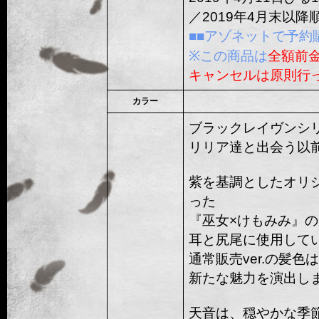
／2019年4月末以
■■アゾネットで予約
※この商品は
全額前
キャンセルは原則行
カラー
ブラックレイヴンシ
リリア達と出会う以
紫を基調としたオリ
った
『巫女×けもみみ』
耳と尻尾に使用して
通常販売ver.の髪
新たな魅力を演出し
天音は、穏やかな季