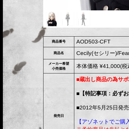
AOD503-CFT
商品番号
Cecily(セシリー)/Fear 
商品名
メーカー希望
本体価格 ¥41,000(税込
小売価格
■蔵出し商品の為サポ
■【特記事項：必ず
■2012年5月25日発売
発売日
【アゾネットでご購