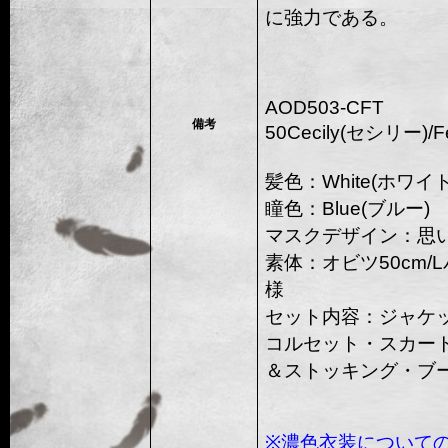
に強力である。
AOD503-CFT
備考
50Cecily(セシリー)/Fe
髪色：White(ホワイト
瞳色：Blue(ブルー)
マスクデザイン：思
素体：オビツ50cm
様
セット内容：ジャケ
コルセット・スカー
＆ストッキング・ブ
※濃色衣装について