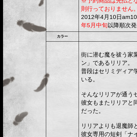
※予約商品は先払と
則行っておりません
2012年4月10日am
年5月中旬
以降順次発
カラー
街に潜む魔を祓う家業
ン」であるリリア。
普段はセリミディア
いる。
そんなリリアが通う
彼女もまたリリアと
だった。
リリアよりも退魔師
彼女専用の短剣「ナ