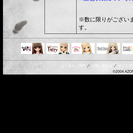
※数に限りがござい
す。
Black Raven
IrisC
えっくすきゅ
リルフェアリ
サアラズアラ
ーと
ー
モード
よくあるご質問
／
お問い合わせ
／
サイトポ
©2004 AZON