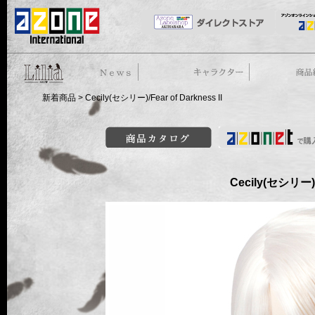
50cm doll
News
ストーリー
商品紹介
新着商品
> Cecily(セシリー)/Fear of Darkness II
商品カタログ
Cecily(セシリー)/F