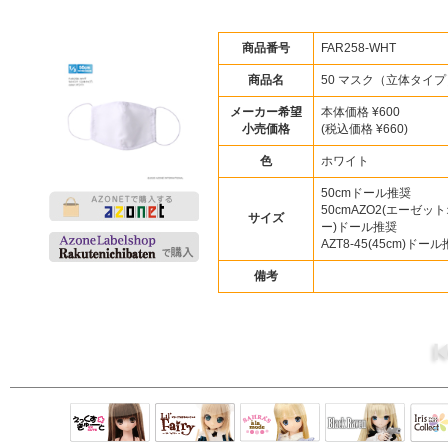
商品番号
FAR258-WHT
商品名
50 マスク（立体タイプ
メーカー希望
本体価格 ¥600
小売価格
(税込価格 ¥660)
色
ホワイト
50cmドール推奨
50cmAZO2(エーゼッ
サイズ
ー)ドール推奨
AZT8-45(45cm)ドー
備考