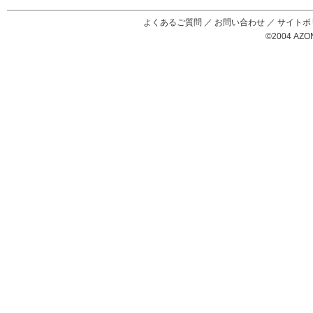
Black Raven
IrisC
えっくすきゅ
リルフェアリ
サアラズアラ
ーと
ー
モード
よくあるご質問
／
お問い合わせ
／
サイトポ
©2004 AZON