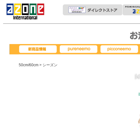
pureneemo
picconeemo
新商品情報
50cm/60cm
> シーズン