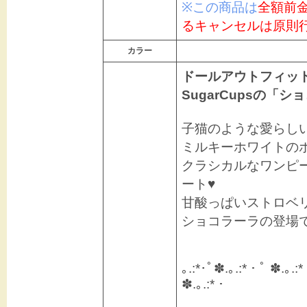
※この商品は
全額前
るキャンセルは原則
カラー
ドールアウトフィットデ
SugarCupsの
子猫のような愛らし
ミルキーホワイトの
クラシカルなワンピ
ート♥
甘酸っぱいストロベ
ショコラーラの登場で
｡.:*･ﾟ✽.｡.:*・ﾟ ✽.｡.:
✽.｡.:*・