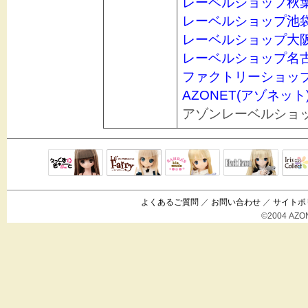
レーベルショップ秋
レーベルショップ池
レーベルショップ大
レーベルショップ名
ファクトリーショッ
AZONET(アゾネット
アゾンレーベルショ
Black Raven
IrisC
えっくすきゅ
リルフェアリ
サアラズアラ
ーと
ー
モード
よくあるご質問
／
お問い合わせ
／
サイトポ
©2004 AZON