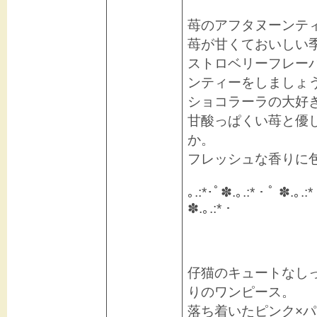
苺のアフタヌーンテ
苺が甘くておいしい
ストロベリーフレー
ンティーをしましょう
ショコラーラの大好
甘酸っぱくい苺と優
か。
フレッシュな香りに
｡.:*･ﾟ✽.｡.:*・ﾟ ✽.｡.:
✽.｡.:*・
仔猫のキュートなし
りのワンピース。
落ち着いたピンク×