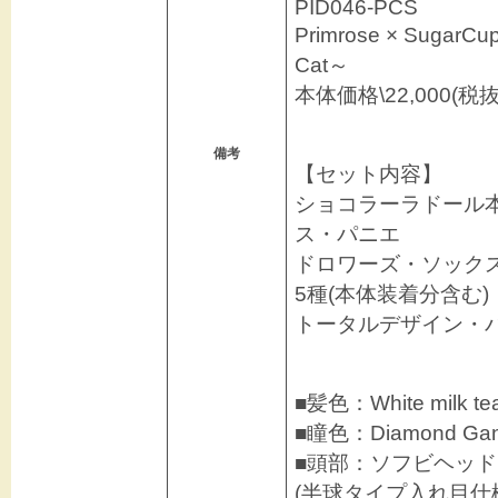
PID046-PCS
Primrose × Sugar
Cat～
本体価格\22,000(税抜\
備考
【セット内容】
ショコラーラドール
ス・パニエ
ドロワーズ・ソック
5種(本体装着分含む)
トータルデザイン・パタ
■髪色：White milk
■瞳色：Diamond 
■頭部：ソフビヘッド
(半球タイプ入れ目仕