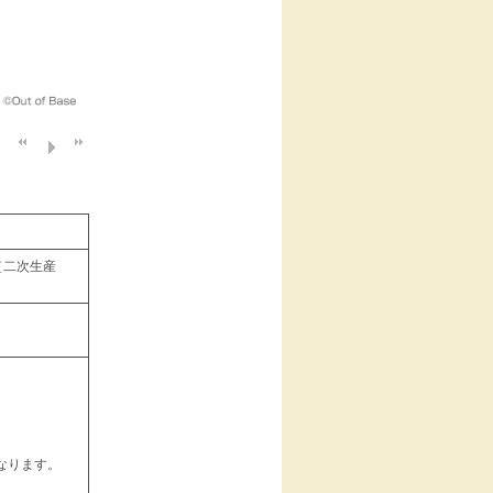
 ［二次生産
なります。