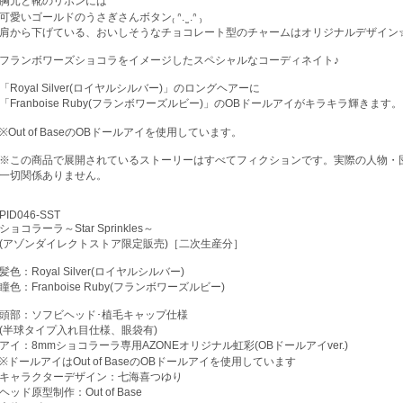
胸元と靴のリボンには
可愛いゴールドのうさぎさんボタン₍ ᐢ. ̫ .ᐢ ₎
肩から下げている、おいしそうなチョコレート型のチャームはオリジナルデザイン
フランボワーズショコラをイメージしたスペシャルなコーディネイト♪
「Royal Silver(ロイヤルシルバー)」のロングヘアーに
「Franboise Ruby(フランボワーズルビー)」のOBドールアイがキラキラ輝きます。
※Out of BaseのOBドールアイを使用しています。
※この商品で展開されているストーリーはすべてフィクションです。実際の人物・
一切関係ありません。
PID046-SST
ショコラーラ～Star Sprinkles～
(アゾンダイレクトストア限定販売)［二次生産分］
髪色：Royal Silver(ロイヤルシルバー)
瞳色：Franboise Ruby(フランボワーズルビー)
頭部：ソフビヘッド･植毛キャップ仕様
(半球タイプ入れ目仕様、眼袋有)
アイ：8mmショコラーラ専用AZONEオリジナル虹彩(OBドールアイver.)
※ドールアイはOut of BaseのOBドールアイを使用しています
キャラクターデザイン：七海喜つゆり
ヘッド原型制作：Out of Base