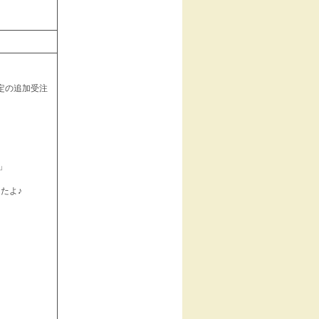
定の追加受注
」
たよ♪