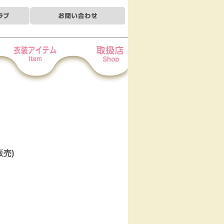
装アイテム
お取扱店
定販売)