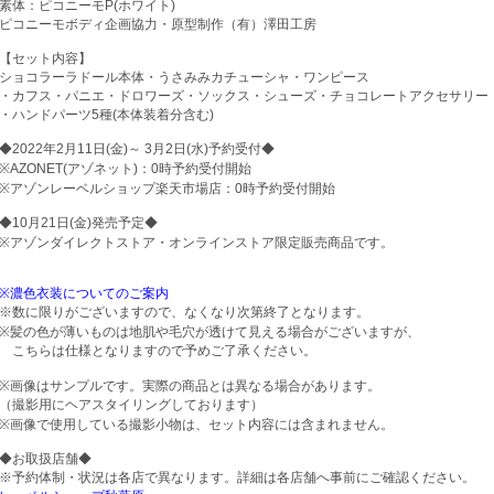
素体：ピコニーモP(ホワイト)
ピコニーモボディ企画協力・原型制作（有）澤田工房
【セット内容】
ショコラーラドール本体・うさみみカチューシャ・ワンピース
・カフス・パニエ・ドロワーズ・ソックス・シューズ・チョコレートアクセサリー
・ハンドパーツ5種(本体装着分含む)
◆2022年2月11日(金)～ 3月2日(水)予約受付◆
※AZONET(アゾネット)：0時予約受付開始
※アゾンレーベルショップ楽天市場店：0時予約受付開始
◆10月21日(金)発売予定◆
※アゾンダイレクトストア・オンラインストア限定販売商品です。
※濃色衣装についてのご案内
※数に限りがございますので、なくなり次第終了となります。
※髪の色が薄いものは地肌や毛穴が透けて見える場合がございますが、
こちらは仕様となりますので予めご了承ください。
※画像はサンプルです。実際の商品とは異なる場合があります。
（撮影用にヘアスタイリングしております）
※画像で使用している撮影小物は、セット内容には含まれません。
◆お取扱店舗◆
※予約体制・状況は各店で異なります。詳細は各店舗へ事前にご確認ください。