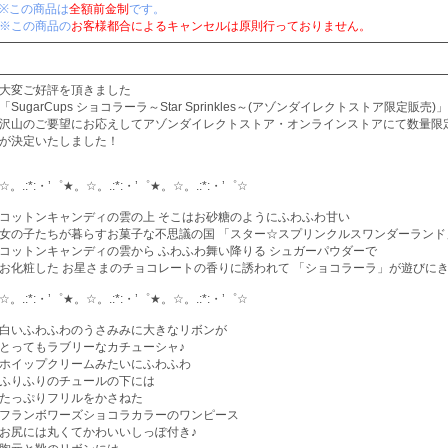
※この商品は
全額前金制
です。
※この商品の
お客様都合によるキャンセルは原則行っておりません。
大変ご好評を頂きました
「SugarCups ショコラーラ～Star Sprinkles～(アゾンダイレクトストア限定販売)」
沢山のご要望にお応えしてアゾンダイレクトストア・オンラインストアにて数量限
が決定いたしました！
☆。.:*:・’゜★。☆。.:*:・’゜★。☆。.:*:・’゜☆
コットンキャンディの雲の上 そこはお砂糖のようにふわふわ甘い
女の子たちが暮らすお菓子な不思議の国 「スター☆スプリンクルスワンダーランド
コットンキャンディの雲から ふわふわ舞い降りる シュガーパウダーで
お化粧した お星さまのチョコレートの香りに誘われて 「ショコラーラ」が遊びにき
☆。.:*:・’゜★。☆。.:*:・’゜★。☆。.:*:・’゜☆
白いふわふわのうさみみに大きなリボンが
とってもラブリーなカチューシャ♪
ホイップクリームみたいにふわふわ
ふりふりのチュールの下には
たっぷりフリルをかさねた
フランボワーズショコラカラーのワンピース
お尻には丸くてかわいいしっぽ付き♪