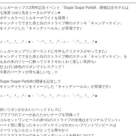
シュガーカップス2周年記念イベント「Sugar Sugar PartyⅡ」開催記念モデルは
七海喜つゆり先生トータルデザイン♥
ボディカラーにミルキーホワイトを採用！
キャンディでできた赤と白のストライプ柄のステッキ「キャンディケイン」
をイメージした『キャンディールル』が登場です♪
☆・*:.。.*.。.:*・★・゜・*:.。.*.。.:*・☆・゜・*:.。.*.。.:*★
シュガーカップワンダーランドに今年もクリスマスがやってきた♪
キャンディでできた赤と白のストライプ柄のステッキ「キャンディケイン」を
もみの木のツリーに飾ってドキドキわくわく楽しい気持ち♪
仕上げに緑色のリボンでドレスアップ！
今夜のパーティが待ち遠しいな…☆
Sugar Sugar PartyⅡの開催を記念して
キャンディケインをイメージした『キャンディールル』が登場です♪
☆・*:.。.*.。.:*・★・゜・*:.。.*.。.:*・☆・゜・*:.。.*.。.:*★
赤いリボンがかわいいヘッドドレスに
フワフワのファーがあたたかいケープを羽織って
コルセットワンピースの赤×白のストライプの生地はオリジナルプリント♪
ハート型に重なったキャンディケインがかわいいプリントワンピースは
ドーリィなシルエットがとっても華やか☆
クリスマスカラーのキャンディポシェットを斜めにかけて