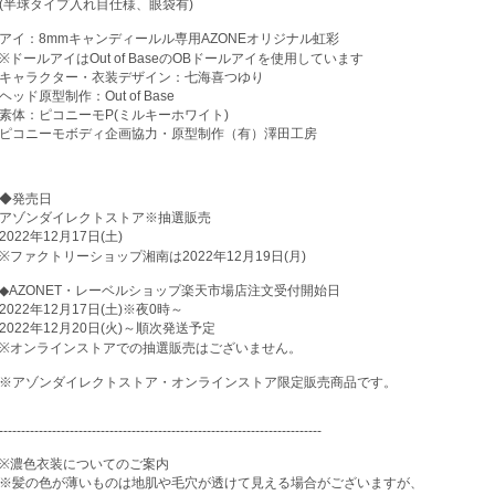
(半球タイプ入れ目仕様、眼袋有)
アイ：8mmキャンディールル専用AZONEオリジナル虹彩
※ドールアイはOut of BaseのOBドールアイを使用しています
キャラクター・衣装デザイン：七海喜つゆり
ヘッド原型制作：Out of Base
素体：ピコニーモP(ミルキーホワイト)
ピコニーモボディ企画協力・原型制作（有）澤田工房
◆発売日
アゾンダイレクトストア※抽選販売
2022年12月17日(土)
※ファクトリーショップ湘南は2022年12月19日(月)
◆AZONET・レーベルショップ楽天市場店注文受付開始日
2022年12月17日(土)※夜0時～
2022年12月20日(火)～順次発送予定
※オンラインストアでの抽選販売はございません。
※アゾンダイレクトストア・オンラインストア限定販売商品です。
-------------------------------------------------------------------------
※濃色衣装についてのご案内
※髪の色が薄いものは地肌や毛穴が透けて見える場合がございますが、