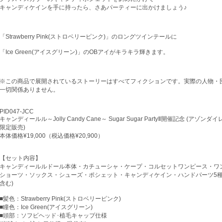
キャンディケインを手に持ったら、さあパーティーに出かけましょう♪
「Strawberry Pink(ストロベリーピンク)」のロングツインテールに
「Ice Green(アイスグリーン)」のOBアイがキラキラ輝きます。
※この商品で展開されているストーリーはすべてフィクションです。実際の人物・
一切関係ありません。
PID047-JCC
キャンディールル～Jolly Candy Cane～ Sugar Sugar PartyⅡ開催記念 (アゾン
限定販売)
本体価格¥19,000（税込価格¥20,900）
【セット内容】
キャンディールルドール本体・カチューシャ・ケープ・コルセットワンピース・ワ
ショーツ・ソックス・シューズ・ポシェット・キャンディケイン・ハンドパーツ5種
含む)
■髪色：Strawberry Pink(ストロベリーピンク)
■瞳色：Ice Green(アイスグリーン)
■頭部：ソフビヘッド･植毛キャップ仕様