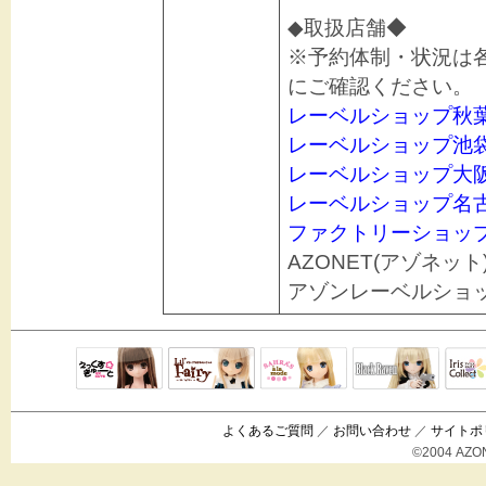
◆取扱店舗◆
※予約体制・状況は
にご確認ください。
レーベルショップ秋
レーベルショップ池
レーベルショップ大
レーベルショップ名
ファクトリーショッ
AZONET(アゾネット
アゾンレーベルショ
Black Raven
IrisC
えっくすきゅ
リルフェアリ
サアラズアラ
ーと
ー
モード
よくあるご質問
／
お問い合わせ
／
サイトポ
©2004 AZON