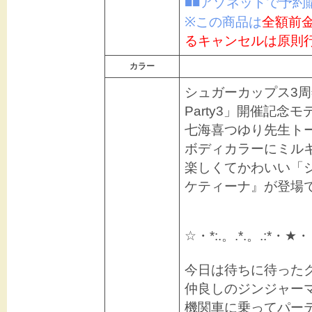
■■アゾネットで予約
※この商品は
全額前
るキャンセルは原則
カラー
シュガーカップス3周年
Party3」開催記念モ
七海喜つゆり先生ト
ボディカラーにミル
楽しくてかわいい「
ケティーナ』が登場で
☆・*:.。.*.。.:*・★・
今日は待ちに待った
仲良しのジンジャー
機関車に乗ってパー