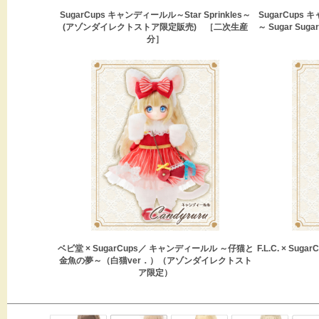
SugarCups キャンディールル～Star Sprinkles～
SugarCups 
(アゾンダイレクトストア限定販売) ［二次生産
～ Sugar Su
分］
ベビ堂 × SugarCups／ キャンディールル ～仔猫と
F.L.C. × Sug
金魚の夢～（白猫ver．）（アゾンダイレクトスト
ア限定）