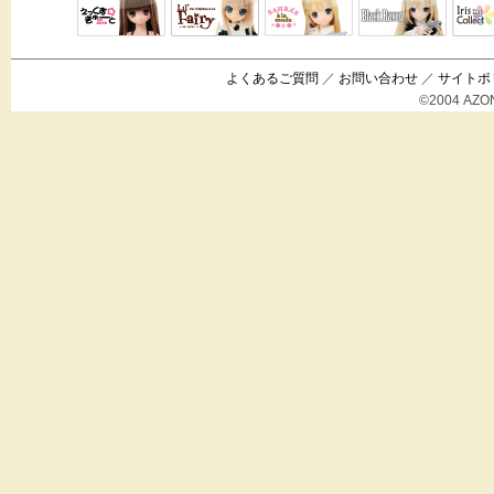
Black Raven
IrisC
えっくすきゅ
リルフェアリ
サアラズアラ
ーと
ー
モード
よくあるご質問
／
お問い合わせ
／
サイトポ
©2004 AZON