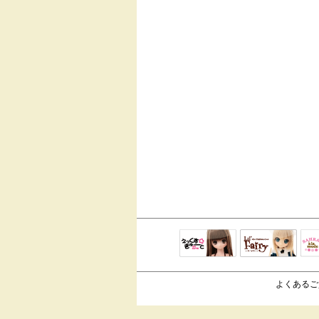
えっくすきゅ
リルフェアリ
サ
ーと
ー
よくあるご