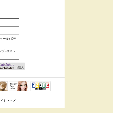
スケール)ボデ
ング2種セッ
Integrity Toys
トリリ
アゾンTOP
Japan
サイトマップ