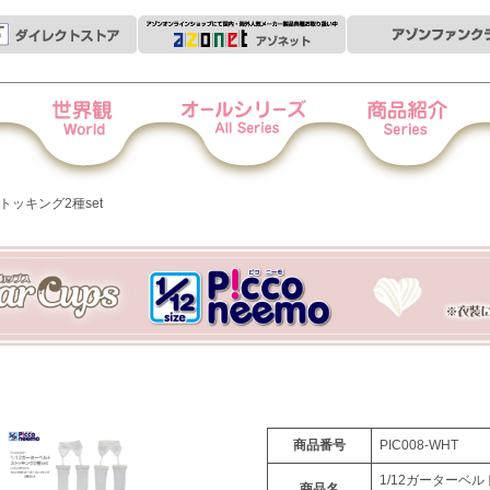
世界観
オールシリーズ
商品紹介
衣
トッキング2種set
商品番号
PIC008-WHT
1/12ガーターベ
商品名