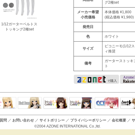
グ2種set
メーカー希望
本体価格 ¥1,800
小売価格
(税込価格 ¥1,980)
1/12ガーターベルトス
発売日
トッキング2種set
色
ホワイト
ピコニーモ(1/12
サイズ
ィ推奨
ガーターストッキ
備考
ト
Black Raven
IrisCollect
ELLEN
アラズアラ
キャラクター
アサル
モード
ドール
ィ
質問
／
お問い合わせ
／
サイトポリシー
／
プライバシーポリシー
／
会社概要
／
©2004 AZONE INTERNATIONAL Co.,ltd.