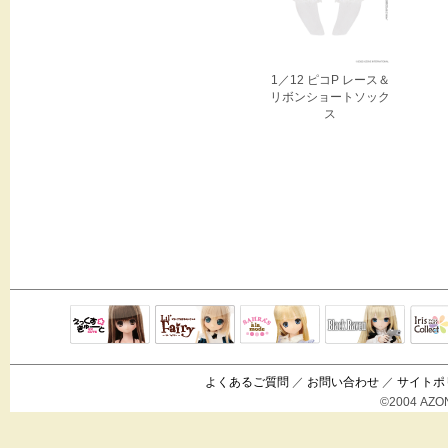
1／12 ピコP レース＆
リボンショートソック
ス
Black Raven
IrisC
えっくすきゅ
リルフェアリ
サアラズアラ
ーと
ー
モード
よくあるご質問
／
お問い合わせ
／
サイトポ
©2004 AZON