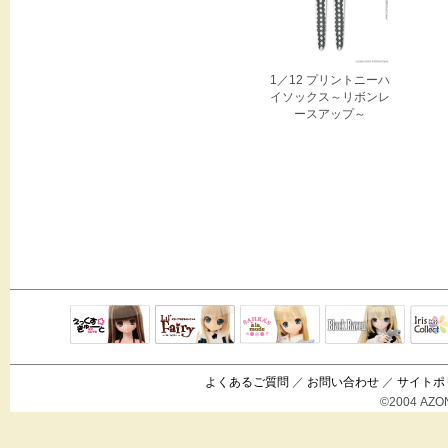
1／12 プリントニーハ
イソックス～リボンレ
ースアップ～
Black Raven
IrisC
えっくすきゅ
リルフェアリ
サアラズアラ
ーと
ー
モード
よくあるご質問
／
お問い合わせ
／
サイトポ
©2004 AZON