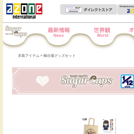
Iris Collect Petit
News
世界観
オー
衣装アイテム
> 御台場グッズセット