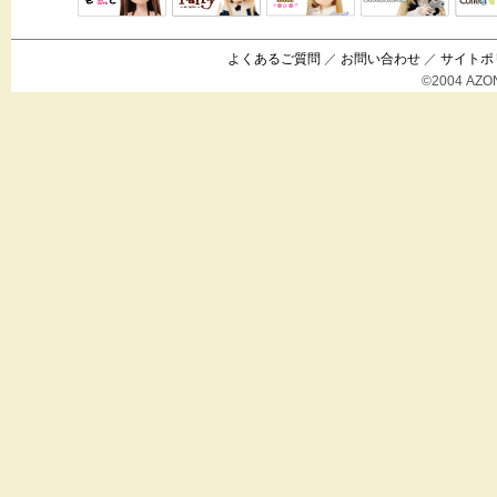
Black Raven
IrisC
えっくすきゅ
リルフェアリ
サアラズアラ
ーと
ー
モード
よくあるご質問
／
お問い合わせ
／
サイトポ
©2004 AZON