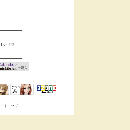
/6) 推奨
Integrity Toys
トリリ
アゾンTOP
Japan
サイトマップ