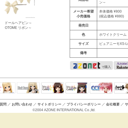
ン～
メーカー希望
本体価格 ¥800
小売価格
(税込価格 ¥880)
ドールヘアピン～
発売日
OTOME リボン～
色
ホワイトクリーム
サイズ
ピュアニーモXS-L(1
備考
Black Raven
IrisCollect
ELLEN
アラズアラ
キャラクター
アサル
モード
ドール
ィ
質問
／
お問い合わせ
／
サイトポリシー
／
プライバシーポリシー
／
会社概要
／
©2004 AZONE INTERNATIONAL Co.,ltd.