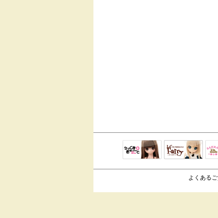
えっくすきゅ
リルフェアリ
サ
ーと
ー
よくあるご