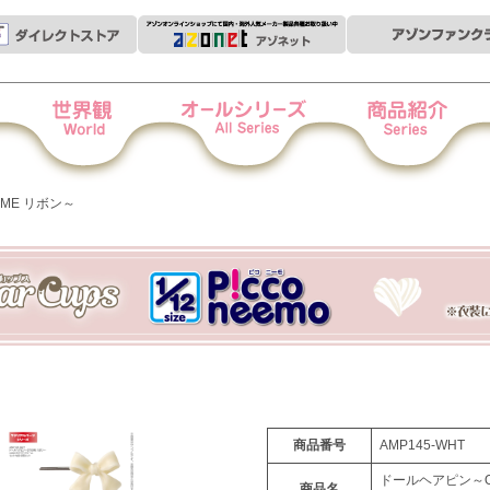
世界観
オールシリーズ
商品紹介
衣
ME リボン～
商品番号
AMP145-WHT
ドールヘアピン～O
商品名