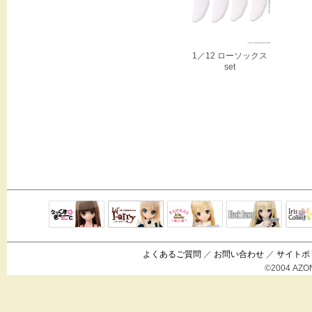
1／12 ローソックス
set
Black Raven
IrisC
えっくすきゅ
リルフェアリ
サアラズアラ
ーと
ー
モード
よくあるご質問
／
お問い合わせ
／
サイトポ
©2004 AZON