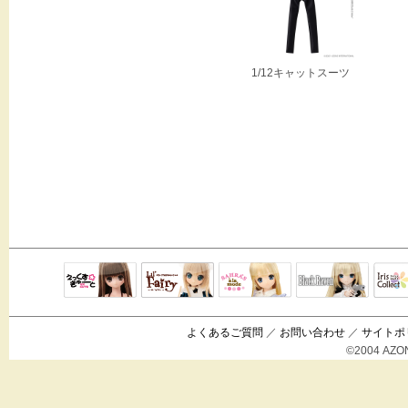
1/12キャットスーツ
Black Raven
IrisC
えっくすきゅ
リルフェアリ
サアラズアラ
ーと
ー
モード
よくあるご質問
／
お問い合わせ
／
サイトポ
©2004 AZON