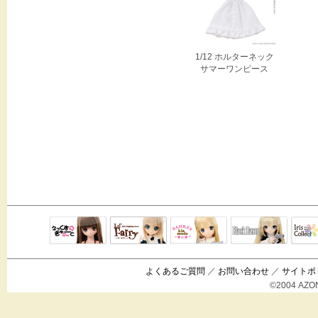
1/12 ホルターネック
サマーワンピース
Black Raven
IrisC
えっくすきゅ
リルフェアリ
サアラズアラ
ーと
ー
モード
よくあるご質問
／
お問い合わせ
／
サイトポ
©2004 AZON